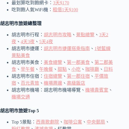
最划算吃到飽網卡：
3天$170
吃到飽人氣WiFi機：
租借1天$100
胡志明市旅遊總整理
胡志明市行程：
胡志明市攻略
、
景點總覽
、
3天2
夜
、
4天3夜
、
5天4夜
胡志明市捷運：
胡志明市捷運搭乘指南
、
1號藍線
景點美食
胡志明市美食：
美食總覽
、
第一郡美食
、
第二郡美
食
、
早午餐
、
午晚餐
、
甜點
、
小吃
、
咖啡廳
、
日料
胡志明市住宿：
住宿總覽
、
第一郡住宿
、
平價旅
宿
、
百元青旅
、
機場周邊
、
高級飯店
胡志明市機場：胡志明市機場導覽、
機場貴賓室
、
機場交通
胡志明市旅遊Top 5
Top 5景點：
西貢歌劇院
、
咖啡公寓
、
中央郵局
、
粉紅教堂
、
濱城市場
、紅教堂