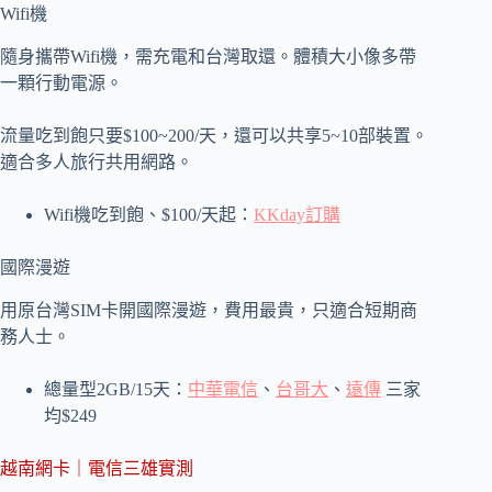
Wifi機
隨身攜帶Wifi機，需充電和台灣取還。體積大小像多帶
一顆行動電源。
流量吃到飽只要$100~200/天，還可以共享5~10部裝置。
適合多人旅行共用網路。
Wifi機吃到飽、$100/天起：
KKday訂購
國際漫遊
用原台灣SIM卡開國際漫遊，費用最貴，只適合短期商
務人士。
總量型2GB/15天：
中華電信
、
台哥大
、
遠傳
三家
均$249
越南網卡｜電信三雄實測