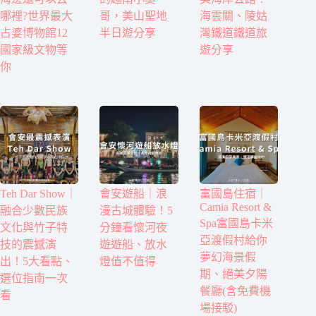
哪裡?世界最大
哥，美山聖地
海雲關、陵姑
占婆博物館12
半日遊分享
灣鐵道鐵道旅
國家級文物等
遊分享
你
Teh Dar Show｜
會安遊船｜浪
富國島住宿｜
Camia Resort &
融合少數民族
漫古城體驗！5
Spa富國島卡米
文化與竹子特
分鐘看懷河夜
亞渡假村給你
技的震撼演
遊遊船、放水
夢幻海景假
出！5大看點、
燈值不值得
期、絕美夕陽
選位指南一次
餐廳(含免費機
看
場接駁)