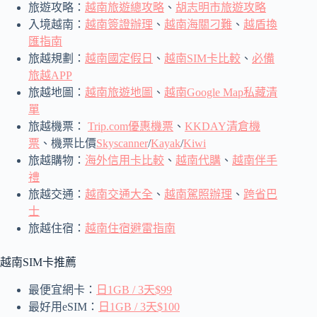
旅遊攻略：
越南旅遊總攻略
、
胡志明市旅遊攻略
入境越南：
越南簽證辦理
、
越南海關刁難
、
越盾換
匯指南
旅越規劃：
越南國定假日
、
越南SIM卡比較
、
必備
旅越APP
旅越地圖：
越南旅遊地圖
、
越南Google Map私藏清
單
旅越機票：
Trip.com優惠機票
、
KKDAY清倉機
票
、機票比價
Skyscanner
/
Kayak
/
Kiwi
旅越購物：
海外信用卡比較
、
越南代購
、
越南伴手
禮
旅越交通：
越南交通大全
、
越南駕照辦理
、
跨省巴
士
旅越住宿：
越南住宿避雷指南
越南SIM卡推薦
最便宜網卡：
日1GB / 3天$99
最好用eSIM：
日1GB / 3天$100