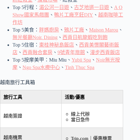
Top 5行程：
湄公河一日遊
、
古芝地道一日遊
、
A O
Show國家馬戲團
、
鴨片工廠烹飪DIY
、
越南咖啡工
作坊
Top 5美食：
胖媽廚房
、
鴉片工廠
、
Maison Marou
、
無光餐廳Noir. Dining
、
西貢日航龍蝦吃到飽
Top 5住宿：
東桂神秘島飯店
、
西貢美憬閣藝術飯
店
、
西貢融合套房
、
9號青年旅館
、
漫步西貢飯店
Top 5按摩美甲：Miu Miu、
Yubii Spa
、
Noir無光按
摩
、
Ngo Spa水療中心
、
Tinh Thuc Spa
越南旅行工具箱
旅行工具
活動/優惠
線上代辦
越南簽證
當日急件
越南機票
Trip.com
｜
優惠機票