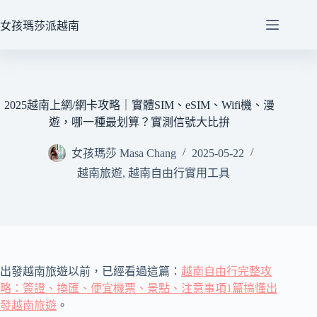
跳
至
女孩瑪莎派越南
主
要
內
容
2025越南上網/網卡攻略｜實體SIM、eSIM、Wifi機、漫
遊，哪一種最划算？實測信號大比拚
女孩瑪莎 Masa Chang
2025-05-22
越南旅遊
,
越南自由行實用工具
出發越南旅遊以前，已經看過這篇：
越南自由行完整攻
略：簽證、換匯、便宜機票、景點、注意事項1篇搞懂出
發越南旅遊
。