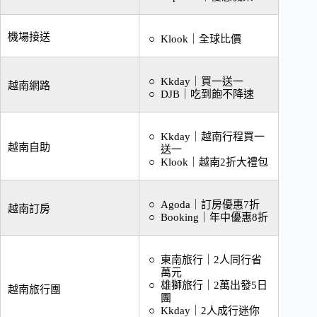
機場接送
K
look
｜
全球比價
Kkday
｜
買一送一
越南網路
DJB
｜
吃到飽不降速
Kkday｜越南行程買一
越南自助
送一
Klook｜越南2折大禮包
Agoda｜訂房優惠7折
越南訂房
Booking｜年中優惠8折
東南旅行｜2人同行省
萬元
雄獅旅行｜2萬出發5日
越南旅行團
團
Kkday｜2人成行迷你