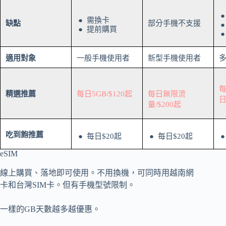
需換卡
缺點
部分手機不支援
提前購買
適用對象
一般手機使用者
新型手機使用者
每
精選推薦
每日5GB/$120起
每日無限流
日
量/$200起
吃到飽推薦
每日$20起
每日$20起
eSIM
線上購買、落地即可使用。不用換機，可同時用越南網
卡和台灣SIM卡。但有手機型號限制。
一樣的GB天數越多越優惠。