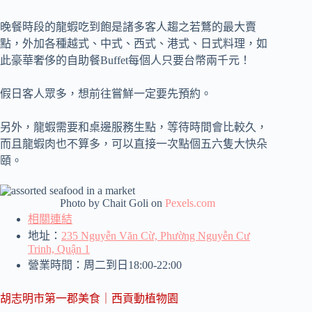
晚餐時段的龍蝦吃到飽是諸多客人趨之若鶩的最大賣
點，外加各種越式、中式、西式、港式、日式料理，如
此豪華奢侈的自助餐Buffet每個人只要台幣兩千元！
假日客人眾多，想前往嘗鮮一定要先預約。
另外，龍蝦需要和桌邊服務生點，等待時間會比較久，
而且龍蝦肉也不算多，可以直接一次點個五六隻大快朵
頤。
Photo by Chait Goli on
Pexels.com
相關連結
地址：
235 Nguyễn Văn Cừ, Phường Nguyễn Cư
Trinh, Quận 1
營業時間：周二到日18:00-22:00
胡志明市第一郡美食｜西貢動植物園