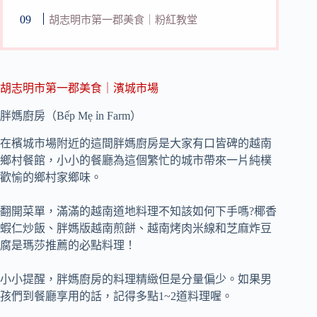
胡志明市第一郡美食｜粉紅教堂
胡志明市第一郡美食｜濱城市場
胖媽廚房（Bếp Mẹ ỉn Farm）
在檳城市場附近的這間胖媽廚房是大家有口皆碑的越南
鄉村餐館，小小的餐廳為這個繁忙的城市帶來一片純樸
歡愉的鄉村家鄉味。
翻開菜單，滿滿的越南道地料理不知該如何下手嗎?椰香
蝦仁炒飯、胖媽版越南煎餅、越南烤肉米線和芝麻炸豆
腐是瑪莎推薦的必點料理！
小小提醒，胖媽廚房的料理精緻但是分量偏少。如果男
孩們到餐廳享用的話，記得多點1~2道料理喔。