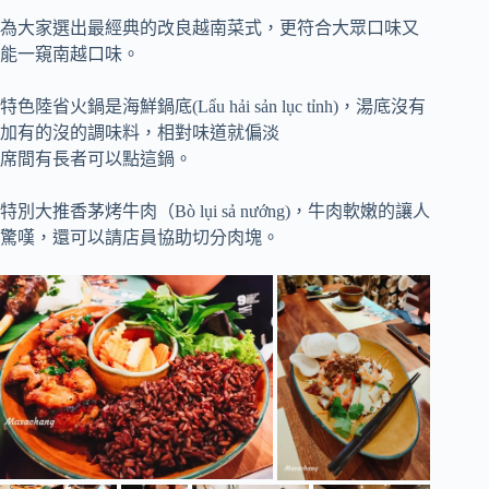
為大家選出最經典的改良越南菜式，更符合大眾口味又
能一窺南越口味。
特色陸省火鍋是海鮮鍋底(Lẩu hải sản lục tỉnh)，湯底沒有
加有的沒的調味料，相對味道就偏淡
席間有長者可以點這鍋。
特別大推香茅烤牛肉（Bò lụi sả nướng)，牛肉軟嫩的讓人
驚嘆，還可以請店員協助切分肉塊。