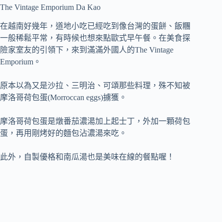
The Vintage Emporium Da Kao
在越南好幾年，道地小吃已經吃到像台灣的蛋餅、飯糰
一般稀鬆平常，有時候也想來點歐式早午餐。在美食探
險家室友的引領下，來到滿滿外國人的The Vintage
Emporium。
原本以為又是沙拉、三明治、可頌那些料理，殊不知被
摩洛哥荷包蛋(Morroccan eggs)擄獲。
摩洛哥荷包蛋是燉番茄濃湯加上起士丁，外加一顆荷包
蛋，再用剛烤好的麵包沾濃湯來吃。
此外，自製優格和南瓜湯也是美味在線的餐點喔！