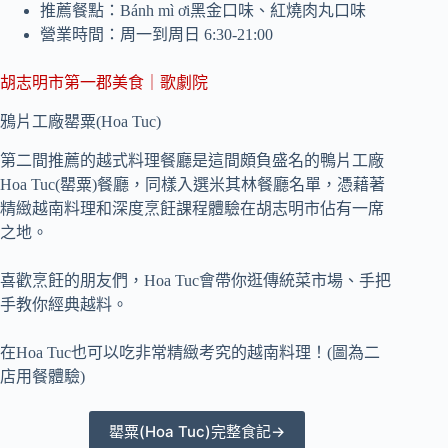
推薦餐點：Bánh mì ơi黑金口味、紅燒肉丸口味
營業時間：周一到周日 6:30-21:00
胡志明市第一郡美食｜歌劇院
鴉片工廠罌粟(Hoa Tuc)
第二間推薦的越式料理餐廳是這間頗負盛名的鴨片工廠
Hoa Tuc(罌粟)餐廳，同樣入選米其林餐廳名單，憑藉著
精緻越南料理和深度烹飪課程體驗在胡志明市佔有一席
之地。
喜歡烹飪的朋友們，Hoa Tuc會帶你逛傳統菜市場、手把
手教你經典越料。
在Hoa Tuc也可以吃非常精緻考究的越南料理！(圖為二
店用餐體驗)
罌粟(Hoa Tuc)完整食記→