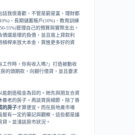
句話我很喜歡，不管是窮是富，理財都
%)、長期儲蓄帳戶(10%)、教育訓練
(50-55%)管理自己的預算與實際支出。
負債還是壞的負債，並且寫上貸款利
用槓桿來放大本金，買進更多好的資
有工作時，你有收入嗎?」打造被動收
買房的頭期款，向銀行借貸，並且要求
以能創造租金為目的。她先與朋友合資
休養老的房子。再談買房細節，除了善
成的房子
才算便宜。而在房地產市場
看屋有一定的筆記與觀察，這些都是議
房貸。並淺談房市狀況。