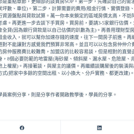
節是重點章節，更細部的談買房SOP。第一步，先確認自己的需
狀坪數、車位)。第二步，計算需要的費用(租金行情、實價登錄
行資源盤點與貸款試算。萬一你本來鎖定的區域房價太高，不妨降
考慮。再更進一步去談下手買房。買房前，要請3-5家銀行估價
會全貸(因為銀行貸款是以自己估價的趴數為主)。再善用理財型
租金收入，就可以幫你加速存錢的速度，往下一間房子前進。再
絕對不能讓對方感覺我們預算非常高。並且可以以包含房仲仲介
的房仲服務費比較難喬，加盟店的比較容易談，但是相對的直營
身，8個必要防範的地雷屋(海砂屋、傾斜屋、漏水屋、危險屋、
地上權屋)。再接著談，與屋主的議價。再繼續談購屋後的裝潢
方式(把家中多餘的空間出租、以小換大、分戶實務、都更改建)
學員案例分享，則是分享作者開啟教學後，學員的分享。