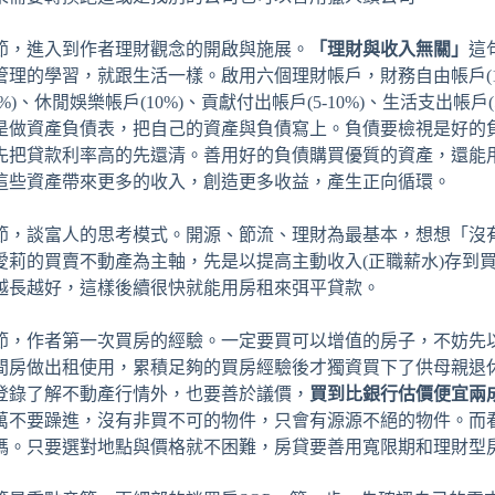
節，進入到作者理財觀念的開啟與施展。
「理財與收入無關」
這
管理的學習，就跟生活一樣。啟用六個理財帳戶，財務自由帳戶(10
0%)、休閒娛樂帳戶(10%)、貢獻付出帳戶(5-10%)、生活支出帳戶
是做資產負債表，把自己的資產與負債寫上。負債要檢視是好的
先把貸款利率高的先還清。善用好的負債購買優質的資產，還能
這些資產帶來更多的收入，創造更多收益，產生正向循環。
節，談富人的思考模式。開源、節流、理財為最基本，想想「沒
愛莉的買賣不動產為主軸，先是以提高主動收入(正職薪水)存到
越長越好，這樣後續很快就能用房租來弭平貸款。
節，作者第一次買房的經驗。一定要買可以增值的房子，不妨先
間房做出租使用，累積足夠的買房經驗後才獨資買下了供母親退
登錄了解不動產行情外，也要善於議價，
買到比銀行估價便宜兩
萬不要躁進，沒有非買不可的物件，只會有源源不絕的物件。而
碼。只要選對地點與價格就不困難，房貸要善用寬限期和理財型