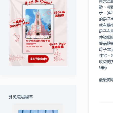
第六章
齡、權
步，進
的房子
就有機
房子有
仲議價
營品牌
房子本
住宅、
收益的
細節
最後的
外派職場秘辛