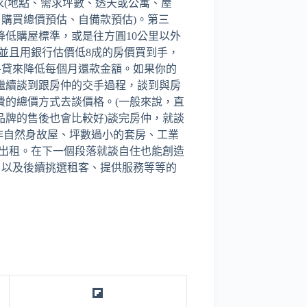
求(地點、需求坪數、透天或公寓、屋
、購買總價預估、自備款預估)。第三
低購屋標準，或是往方圓10公里以外
，並且用銀行估價低8成的房價買到手，
房貸來降低每個月還款金額。如果你的
繼續談到跟房仲的交手過程，談到與房
費的總價方式去談價格。(一般來說，直
品牌的售後也會比較好)談完房仲，就談
非自然身故屋、坪數過小的套房、工業
與出租。在下一個段落就談自住也能創造
。以及後續挑選租客、提供服務等等的