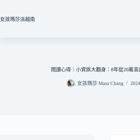
跳
至
主
女孩瑪莎派越南
要
內
容
閱讀心得｜小資族大翻身：8年從20萬滾出
女孩瑪莎 Masa Chang
2024