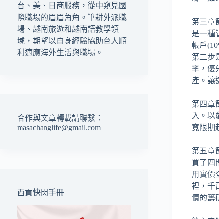
台、美、日商服務，從中窺見國
際職場的眉眉角角。筆耕外派職
第三章
場、越南旅遊和越南語教學領
是一種
域，期望以自身經驗協助台人順
帳戶(1
利適應海外生活與職場。
第二步
率，優
產。讓
第四章
入。以
合作與文章轉載請聯繫：
寬限期
masachanglife@gmail.com
第五章
買了四
用實價
裡，千
西貢快閃手冊
價的籌