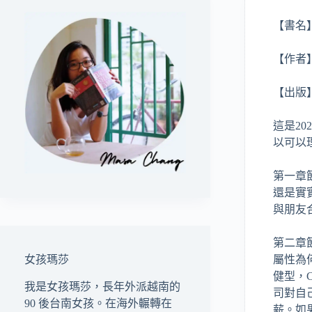
【書名
【作者
【出版】
這是2
以可以
第一章
還是實
與朋友
第二章
屬性為何
女孩瑪莎
健型，
我是女孩瑪莎，長年外派越南的
司對自
90 後台南女孩。在海外輾轉在
薪。如