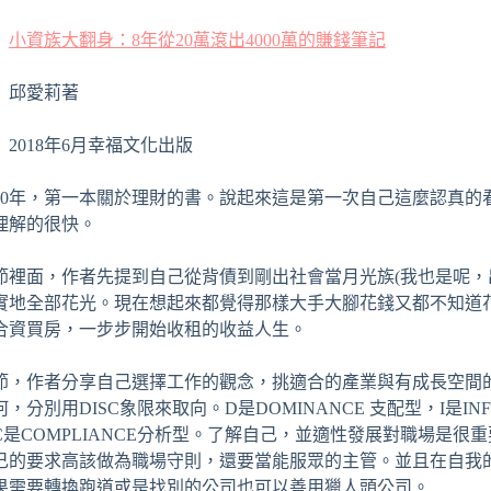
】
小資族大翻身：8年從20萬滾出4000萬的賺錢筆記
】邱愛莉著
2018年6月幸福文化出版
020年，第一本關於理財的書。說起來這是第一次自己這麼認真
理解的很快。
節裡面，作者先提到自己從背債到剛出社會當月光族(我也是呢
實地全部花光。現在想起來都覺得那樣大手大腳花錢又都不知道
合資買房，一步步開始收租的收益人生。
節，作者分享自己選擇工作的觀念，挑適合的產業與有成長空間
，分別用DISC象限來取向。D是DOMINANCE 支配型，I是INFL
C是COMPLIANCE分析型。了解自己，並適性發展對職場是
己的要求高該做為職場守則，還要當能服眾的主管。並且在自我
果需要轉換跑道或是找別的公司也可以善用獵人頭公司。