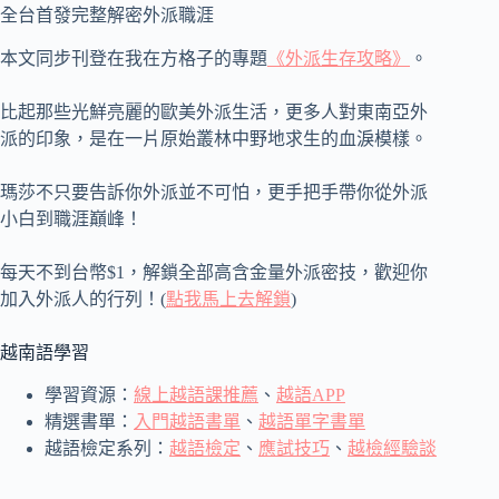
全台首發完整解密外派職涯
本文同步刊登在我在方格子的專題
《外派生存攻略》
。
比起那些光鮮亮麗的歐美外派生活，更多人對東南亞外
派的印象，是在一片原始叢林中野地求生的血淚模樣。
瑪莎不只要告訴你外派並不可怕，更手把手帶你從外派
小白到職涯巔峰！
每天不到台幣$1，解鎖全部高含金量外派密技，歡迎你
加入外派人的行列！(
點我馬上去解鎖
)
越南語學習
學習資源：
線上越語課推薦
、
越語APP
精選書單：
入門越語書單
、
越語單字書單
越語檢定系列：
越語檢定
、
應試技巧
、
越檢經驗談