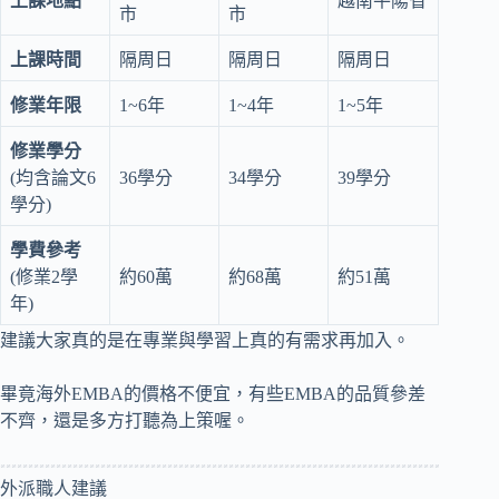
上課地點
越南平陽省
市
市
上課時間
隔周日
隔周日
隔周日
修業年限
1~6年
1~4年
1~5年
修業學分
(均含論文6
36學分
34學分
39學分
學分)
學費參考
(修業2學
約60萬
約68萬
約51萬
年)
建議大家真的是在專業與學習上真的有需求再加入。
畢竟海外EMBA的價格不便宜，有些EMBA的品質參差
不齊，還是多方打聽為上策喔。
外派職人建議