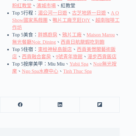
粉紅教堂
、
濱城市場
、紅教堂
Top 5行程：
湄公河一日遊
、
古芝地道一日遊
、
A O
Show國家馬戲團
、
鴨片工廠烹飪DIY
、
越南咖啡工
作坊
Top 5美食：
胖媽廚房
、
鴉片工廠
、
Maison Marou
、
無光餐廳Noir. Dining
、
西貢日航龍蝦吃到飽
Top 5住宿：
東桂神秘島飯店
、
西貢美憬閣藝術飯
店
、
西貢融合套房
、
9號青年旅館
、
漫步西貢飯店
Top 5按摩美甲：Miu Miu、
Yubii Spa
、
Noir無光按
摩
、
Ngo Spa水療中心
、
Tinh Thuc Spa