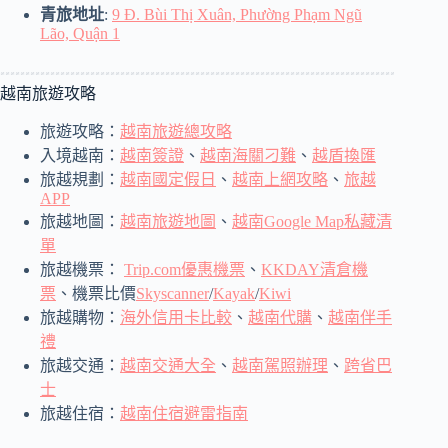
青旅地址
:
9 Đ. Bùi Thị Xuân, Phường Phạm Ngũ
Lão, Quận 1
越南旅遊攻略
旅遊攻略：
越南旅遊總攻略
入境越南：
越南簽證
、
越南海關刁難
、
越盾換匯
旅越規劃：
越南國定假日
、
越南上網攻略
、
旅越
APP
旅越地圖：
越南旅遊地圖
、
越南Google Map私藏清
單
旅越機票：
Trip.com優惠機票
、
KKDAY清倉機
票
、機票比價
Skyscanner
/
Kayak
/
Kiwi
旅越購物：
海外信用卡比較
、
越南代購
、
越南伴手
禮
旅越交通：
越南交通大全
、
越南駕照辦理
、
跨省巴
士
旅越住宿：
越南住宿避雷指南