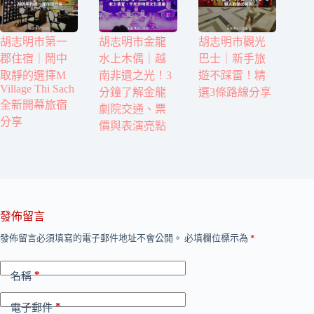
胡志明市第一
胡志明市金龍
胡志明市觀光
郡住宿｜鬧中
水上木偶｜越
巴士｜新手旅
取靜的選擇M
南非遺之光！3
遊不踩雷！精
Village Thi Sach
分鐘了解金龍
選3條路線分享
全新開幕旅宿
劇院交通、票
分享
價與表演亮點
發佈留言
發佈留言必須填寫的電子郵件地址不會公開。
必填欄位標示為
*
*
名稱
*
電子郵件