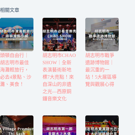
相關文章
頭頓自由行｜
胡志明市CHAO
胡志明市戰爭
胡志明市最佳
SHOW｜全新
遺跡博物館｜
海灘輕旅行，
表演藝術新地
最沉重的一
必去4景點、沙
標7大亮點！來
站！5大展區導
灘、美食！
自深山的非遺
覽與觀展心得
之光—西原銅
鑼音樂文化