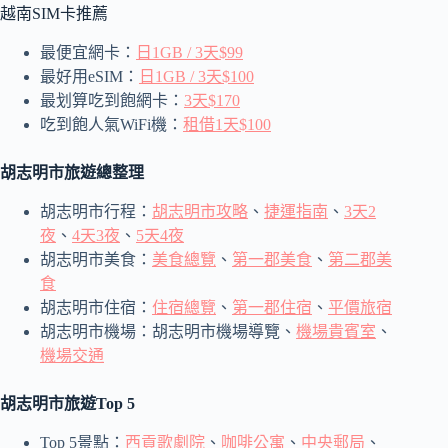
越南SIM卡推薦
最便宜網卡：
日1GB / 3天$99
最好用eSIM：
日1GB / 3天$100
最划算吃到飽網卡：
3天$170
吃到飽人氣WiFi機：
租借1天$100
胡志明市旅遊總整理
胡志明市行程：
胡志明市攻略
、
捷運指南
、
3天2
夜
、
4天3夜
、
5天4夜
胡志明市美食：
美食總覽
、
第一郡美食
、
第二郡美
食
胡志明市住宿：
住宿總覽
、
第一郡住宿
、
平價旅宿
胡志明市機場：胡志明市機場導覽、
機場貴賓室
、
機場交通
胡志明市旅遊Top 5
Top 5景點：
西貢歌劇院
、
咖啡公寓
、
中央郵局
、