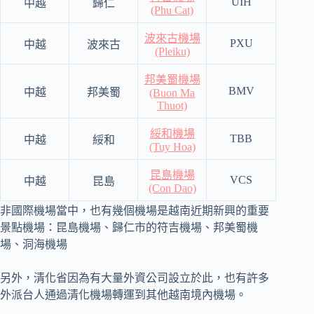
UIH
中越
歸仁
(Phu Cat)
波來古機場
PXU
中越
波來古
(Pleiku)
邦美蜀機場
BMV
中越
邦美蜀
(Buon Ma
Thuot)
綏和機場
TBB
中越
綏和
(Tuy Hoa)
昆島機場
VCS
中越
昆島
(Con Dao)
非國際機場當中，也有幾個機場是越南近期新興的重要
景點機場：昆島機場、歸仁市的符吉機場、邦美蜀機
場、洞海機場
另外，清化省因為有大量外資公司設立於此，也有許多
外派台人通過清化機場轉運到其他越南境內機場。