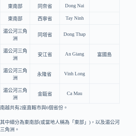
Dong Nai
東南部
同奈省
Tay Ninh
東南部
西寧省
湄公河三角
Dong Thap
同塔省
洲
湄公河三角
An Giang
安江省
富國島
洲
湄公河三角
Vinh Long
永隆省
洲
湄公河三角
Ca Mau
金甌省
洲
南越共有2座直轄市與6個省份。
其中細分為東南部(或當地人稱為「東部」)，以及湄公河
三角洲。