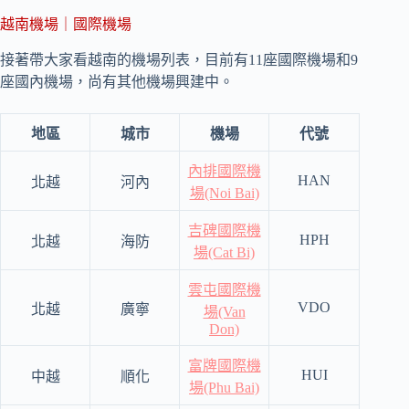
越南機場｜國際機場
接著帶大家看越南的機場列表，目前有11座國際機場和9
座國內機場，尚有其他機場興建中。
地區
城市
機場
代號
內排國際機
HAN
北越
河內
場(Noi Bai)
吉碑國際機
HPH
北越
海防
場(Cat Bi)
雲屯國際機
VDO
北越
廣寧
場(Van
Don)
富牌國際機
HUI
中越
順化
場(Phu Bai)