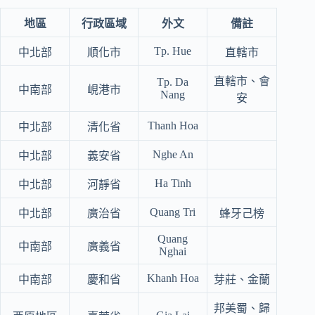
地區
行政區域
外文
備註
Tp. Hue
中北部
順化市
直轄市
直轄市、會
Tp. Da
中南部
峴港市
Nang
安
Thanh Hoa
中北部
清化省
Nghe An
中北部
義安省
Ha Tinh
中北部
河靜省
Quang Tri
中北部
廣治省
蜂牙己榜
Quang
中南部
廣義省
Nghai
Khanh Hoa
中南部
慶和省
芽莊、金蘭
邦美蜀、歸