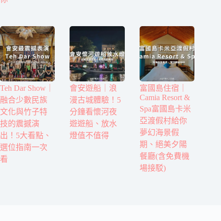
Teh Dar Show｜
會安遊船｜浪
富國島住宿｜
Camia Resort &
融合少數民族
漫古城體驗！5
Spa富國島卡米
文化與竹子特
分鐘看懷河夜
亞渡假村給你
技的震撼演
遊遊船、放水
夢幻海景假
出！5大看點、
燈值不值得
期、絕美夕陽
選位指南一次
餐廳(含免費機
看
場接駁)