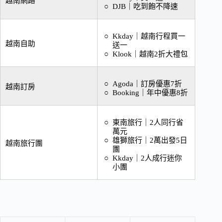
越南網路
DJB
｜
吃到飽不降速
Kkday｜越南行程買一
越南自助
送一
Klook｜越南2折大禮包
Agoda｜訂房優惠7折
越南訂房
Booking｜年中優惠8折
東南旅行｜2人同行省
萬元
雄獅旅行｜2萬出發5日
越南旅行團
團
Kkday｜2人成行迷你
小團