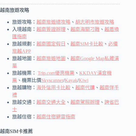
越南旅遊攻略
旅遊攻略：
越南旅遊總攻略
、
胡志明市旅遊攻略
入境越南：
越南簽證辦理
、
越南海關刁難
、
越盾換
匯指南
旅越規劃：
越南國定假日
、
越南SIM卡比較
、
必備
旅越APP
旅越地圖：
越南旅遊地圖
、
越南Google Map私藏清
單
旅越機票：
Trip.com優惠機票
、
KKDAY清倉機
票
、機票比價
Skyscanner
/
Kayak
/
Kiwi
旅越購物：
海外信用卡比較
、
越南代購
、
越南伴手
禮
旅越交通：
越南交通大全
、
越南駕照辦理
、
跨省巴
士
旅越住宿：
越南住宿避雷指南
越南SIM卡推薦