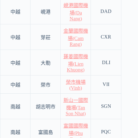
峴港國際機
DAD
中越
峴港
場(Da
Nang)
金蘭國際機
CXR
中越
芽莊
場(Cam
Rang)
蓮姜國際機
DLI
中越
大勒
場(Lien
Khuong)
榮市機場
VII
中越
榮市
(Vinh)
新山一國際
SGN
南越
胡志明市
機場(Tan
Son Nhat)
富國國際機
PQC
南越
富國島
場(Phu