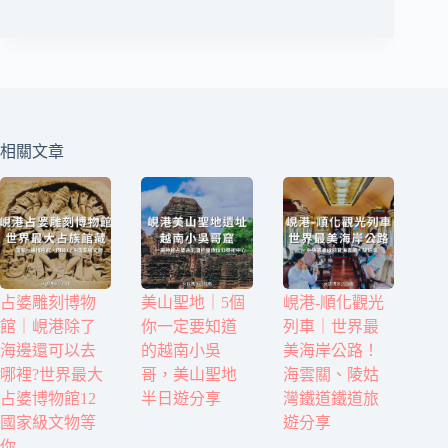
相關文章
占婆雕刻博物
美山聖地｜5個
峴港-順化觀光
館｜峴港除了
你一定要知道
列車｜世界最
海邊還可以去
的越南小吳
美海岸公路！
哪裡?世界最大
哥，美山聖地
海雲關、陵姑
占婆博物館12
半日遊分享
灣鐵道鐵道旅
國家級文物等
遊分享
你