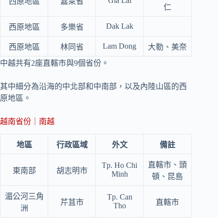
Gia Lai
西原地區
嘉萊省
仁
Dak Lak
西原地區
多樂省
Lam Dong
西原地區
林同省
大勒、美奈
中越共有2座直轄市與9個省份。
其中細分為沿海的中北部和中南部，以及內陸山區的西
原地區。
越南省份｜南越
地區
行政區域
外文
備註
直轄市、頭
Tp. Ho Chi
東南部
胡志明市
Minh
頓、昆島
湄公河三角
Tp. Can
芹苴市
直轄市
Tho
洲