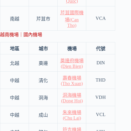
Quoc)
芹苴國際機
VCA
南越
芹苴市
場(Can
Tho)
越南機場｜國內機場
地區
城市
機場
代號
奠邊府機場
DIN
北越
奠邊
(Dien Bien)
壽春機場
THD
中越
清化
(Tho Xuan)
洞海機場
VDH
中越
洞海
(Dong Hoi)
朱來機場
VCL
中越
成山
(Chu Lai)
符吉機場