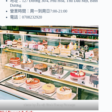
地址：127 Đường 30/4, Phú Hoà, Thủ Dầu Một, Bình
Dương
營業時間：周一到周日7:00-21:00
電話：0708232920
photo by Ăn vặt Binh Duong Fanpage