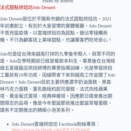
Photo by Binrou
法式甜點烘焙坊Jolo Dessert
Jolo Dessert是位於平陽新市鎮的法式甜點烘焙坊，2021
年初甫創立，有別於大家習慣的實體餐廳，Jolo Dessert
不畏兇猛疫情，以雲端烘焙坊為起點，搶佔零接觸商
機。不只為顧客送上美味甜點，也讓饕客們吃地安心！
Jolo也是從台灣來越南打拼的九零後年輕人，與眾不同的
是，Jolo在學時期就已經是餐飲本科生，畢業後在台灣經
過五星級飯店烘焙師傅的專業指導訓練，光是學習烘焙
工藝就有10年功底，因緣際會下來到越南工作並開了Jolo
Dessert。Jolo Dessert目前主要供應濃芋奶油蛋糕、黑森
林巧克力蛋糕、重乳酪紐約起司蛋糕、法式肉桂蘋果
塔、黃金葡式蛋塔、經典檸檬塔。因應節日還會推出期
間限定的品項，像是今年聖誕節就推出聖誕草莓蛋糕、
還有不定期推出的精緻小泡芙系列。
Jolo Dessert雲端烘焙坊 Facebook粉絲專頁：
https://www.facebook.com/JOLO.Dessert/