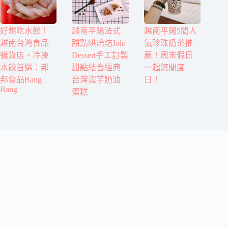
好想吃水餃！
越南平陽法式
越南平陽5間人
越南台灣食品
甜點烘焙坊Jolo
氣珍珠奶茶推
雜貨店、冷凍
Dessert手工訂製
薦！周末假日
水餃首選：邦
甜點結合經典
一起悠閒度
邦食品Bang
台灣濃芋奶油
日！
Bang
蛋糕