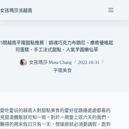
跳
至
女孩瑪莎派越南
主
要
內
容
5間越南平陽甜點推薦｜銷魂巧克力布朗尼、療癒優格起
司蛋糕、手工法式甜點、人氣芋圓嫩仙草
女孩瑪莎 Masa Chang
2022-10-31
平陽美食
愛吃愛玩的越南人對甜點美食的愛好從路邊處處都看的
見甜湯攤販就可知一斑。對於一周要上班六天的我們，
難得的周末假日只有一天，想遠遊就必須要請假，跑到