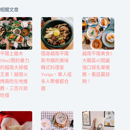
相關文章
平陽土龍木
隱身越南平陽
越南平陽美食5
Siku2簡約暴力
新市鎮的美味
大戰區45間最
的越南大排檔
韓式料理家
強口袋名單推
王者！越南火
Yoriga，單人或
薦，看這篇就
烤兩吃在地推
多人聚餐都合
夠！
薦，三百元就
適
吃撐