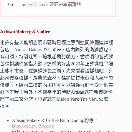
Lucky Desserts 旺旺來幸福甜點
Artisan Bakery & Coffee
也許有些人進胡志明市區時已經注意到這間韓國連鎖麵
包店—Artisan Bakery & Coffee，店內陳列的滿滿麵包，
有可頌、特製吐司、培根起司甜麵刀、香噴噴的各式麵
包絕對讓你食指大動。這樣的好店2020年正式進駐平陽
土龍木市囉！在選購麵包之前，先來看看蛋糕櫃吧！有
起司優格蛋糕、經典黑森林、暢銷提拉米蘇和人氣千層
蛋糕等，店內二樓的內用區就可以讓你好好享受一個美
好下午喔！另外，不到半年的時間Artisan就在新市鎮也
開了第二家分店，位置就在Midori Park The View公寓一
樓。
Artisan Bakery & Coffee Binh Duong 粉專：
http://pesc.pw/3dgqws