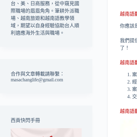
台、美、日商服務，從中窺見國
際職場的眉眉角角。筆耕外派職
越南語
場、越南旅遊和越南語教學領
域，期望以自身經驗協助台人順
你應該
利適應海外生活與職場。
我們提
了！
越南語
合作與文章轉載請聯繫：
案
masachanglife@gmail.com
經
案
交
越南語
西貢快閃手冊