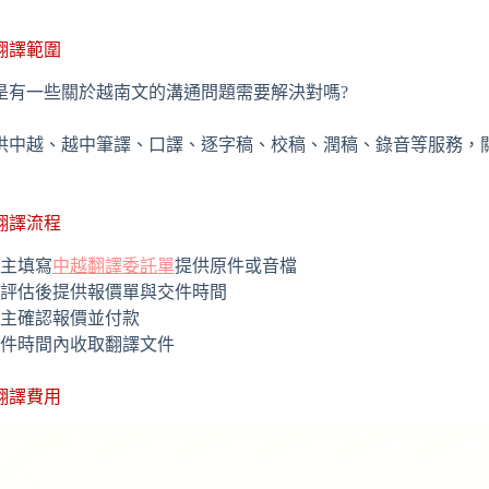
翻譯範圍
是有一些關於越南文的溝通問題需要解決對嗎?
供中越、越中筆譯、口譯、逐字稿、校稿、潤稿、錄音等服務，
翻譯流程
主填寫
中越翻譯委託單
提供原件或音檔
評估後提供報價單與交件時間
主確認報價並付款
件時間內收取翻譯文件
翻譯費用