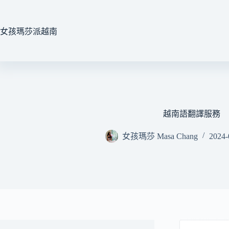
跳
至
主
女孩瑪莎派越南
要
內
容
越南語翻譯服務
女孩瑪莎 Masa Chang
2024-