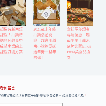
超稀有越南語
2021歲末年終
女孩瑪莎讀者
課程！抽獎贈
抽獎活動開
專屬優惠：越
送非凡教育中
跑！超實用越
南平陽土龍木
級越南語線上
南小禮物要送
窯烤比薩Emoji
課程訂閱方案
給辛勞一整年
Pizza美食兌換
的你！
券
發佈留言
發佈留言必須填寫的電子郵件地址不會公開。
必填欄位標示為
*