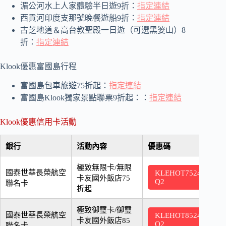
湄公河水上人家體驗半日遊9折：
指定連結
西貢河印度支那號晚餐遊船9折：
指定連結
古芝地道＆高台教聖殿一日遊（可選黑婆山）8
折：
指定連結
Klook優惠富國島行程
富國島包車旅遊75折起：
指定連結
富國島Klook獨家景點聯票9折起：：
指定連結
Klook優惠信用卡活動
銀行
活動內容
優惠碼
極致無限卡/無限
國泰世華長榮航空
KLEHOT7524
2
卡友國外飯店75
Q2
聯名卡
折起
極致御璽卡/御璽
國泰世華長榮航空
KLEHOT8524
2
卡友國外飯店85
Q2
聯名卡