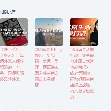
相關文章
《停工待料：
2025最新KKday
《越南生活通
台廠人》｜每
優惠、折扣
行證：零基礎
個外派人都該
碼、信用卡整
也能開口說道
讀過的一本
理，兩萬機加
地越南語》｜
書！飛梗與瑪
酒入住越南富
終於等到妳，
莎漫談外派
國島五星飯
阮秋姮開越南
店！
語線上課啦！
內文領專屬優
惠！