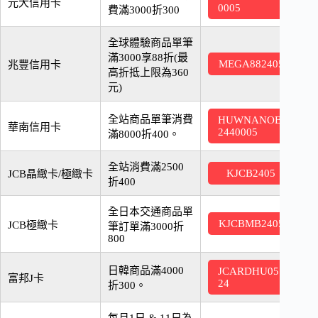
2
元大信用卡
0005
費滿3000折300
全球體驗商品單筆
滿3000享88折(最
2
MEGA882405
兆豐信用卡
高折抵上限為360
元)
全站商品單筆消費
HUWNANOB
2
華南信用卡
2440005
滿8000折400。
全站消費滿2500
2
KJCB2405
JCB晶緻卡/極緻卡
折400
全日本交通商品單
KJCBMB2405
2
JCB極緻卡
筆訂單滿3000折
800
日韓商品滿4000
JCARDHU05
2
富邦J卡
24
折300。