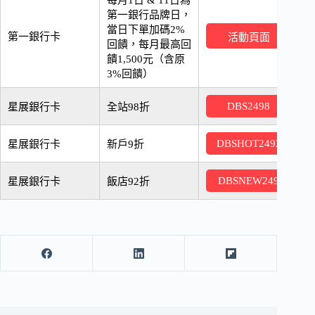
每月1日 & 11日為
第一銀行品牌日，
當日下單加碼2%
2
第一銀行卡
活動頁面
回饋，每月最高回
饋1,500元（含原
3%回饋）
2
DBS2498
星展銀行卡
全站98折
2
DBSHOT2492
星展銀行卡
新戶9折
2
DBSNEW249
星展銀行卡
飯店92折