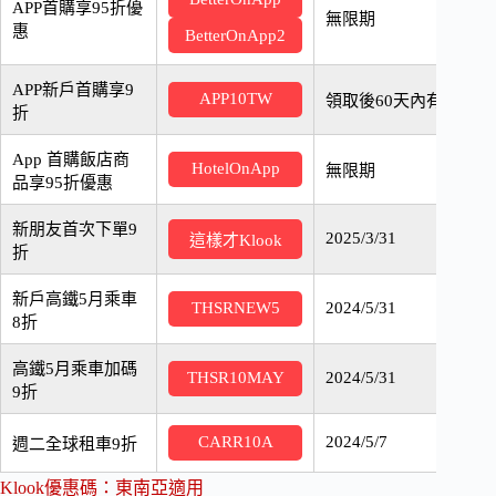
APP首購享95折優
無限期
惠
BetterOnApp2
APP新戶首購享9
APP10TW
領取後60天內有效
折
App 首購飯店商
HotelOnApp
無限期
品享95折優惠
新朋友首次下單9
2025/3/31
這樣才Klook
折
新戶高鐵5月乘車
2024/5/31
THSRNEW5
8折
高鐵5月乘車加碼
2024/5/31
THSR10MAY
9折
2024/5/7
CARR10A
週二全球租車9折
Klook優惠碼：東南亞適用